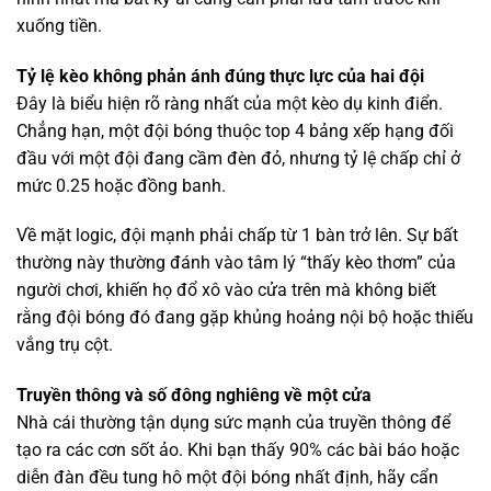
xuống tiền.
Tỷ lệ kèo không phản ánh đúng thực lực của hai đội
Đây là biểu hiện rõ ràng nhất của một kèo dụ kinh điển.
Chẳng hạn, một đội bóng thuộc top 4 bảng xếp hạng đối
đầu với một đội đang cầm đèn đỏ, nhưng tỷ lệ chấp chỉ ở
mức 0.25 hoặc đồng banh.
Về mặt logic, đội mạnh phải chấp từ 1 bàn trở lên. Sự bất
thường này thường đánh vào tâm lý “thấy kèo thơm” của
người chơi, khiến họ đổ xô vào cửa trên mà không biết
rằng đội bóng đó đang gặp khủng hoảng nội bộ hoặc thiếu
vắng trụ cột.
Truyền thông và số đông nghiêng về một cửa
Nhà cái thường tận dụng sức mạnh của truyền thông để
tạo ra các cơn sốt ảo. Khi bạn thấy 90% các bài báo hoặc
diễn đàn đều tung hô một đội bóng nhất định, hãy cẩn