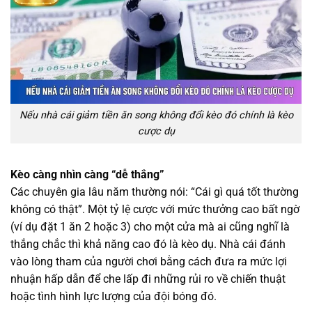
Nếu nhà cái giảm tiền ăn song không đổi kèo đó chính là kèo
cược dụ
Kèo càng nhìn càng “dễ thắng”
Các chuyên gia lâu năm thường nói: “Cái gì quá tốt thường
không có thật”. Một tỷ lệ cược với mức thưởng cao bất ngờ
(ví dụ đặt 1 ăn 2 hoặc 3) cho một cửa mà ai cũng nghĩ là
thắng chắc thì khả năng cao đó là kèo dụ. Nhà cái đánh
vào lòng tham của người chơi bằng cách đưa ra mức lợi
nhuận hấp dẫn để che lấp đi những rủi ro về chiến thuật
hoặc tình hình lực lượng của đội bóng đó.