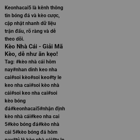
Keonhacai5
là kênh thông
tin bóng đá và kèo cược,
cập nhật nhanh dữ liệu
trận đấu, rõ ràng và dễ
theo dõi.
Kèo Nhà Cái - Giải Mã
Kèo, dễ như ăn kẹo!
Tag: #kèo nhà cái hôm
nay#nhan dinh keo nha
cai#soi kèo#soi keo#ty le
keo nha cai#soi kèo nhà
cái#soi keo nha cai#soi
kèo bóng
đá#keonhacai5#nhận định
kèo nhà cái#keo nha cai
5#kèo bóng đá#kèo nhà
cái 5#kèo bóng đá hôm
nay#tỷ lệ kèo nhà cái#ty le