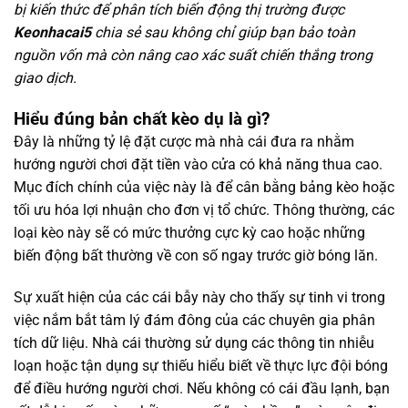
bị kiến thức để phân tích biến động thị trường được
Keonhacai5
chia sẻ sau không chỉ giúp bạn bảo toàn
nguồn vốn mà còn nâng cao xác suất chiến thắng trong
giao dịch.
Hiểu đúng bản chất kèo dụ là gì?
Đây là những tỷ lệ đặt cược mà nhà cái đưa ra nhằm
hướng người chơi đặt tiền vào cửa có khả năng thua cao.
Mục đích chính của việc này là để cân bằng bảng kèo hoặc
tối ưu hóa lợi nhuận cho đơn vị tổ chức. Thông thường, các
loại kèo này sẽ có mức thưởng cực kỳ cao hoặc những
biến động bất thường về con số ngay trước giờ bóng lăn.
Sự xuất hiện của các cái bẫy này cho thấy sự tinh vi trong
việc nắm bắt tâm lý đám đông của các chuyên gia phân
tích dữ liệu. Nhà cái thường sử dụng các thông tin nhiễu
loạn hoặc tận dụng sự thiếu hiểu biết về thực lực đội bóng
để điều hướng người chơi. Nếu không có cái đầu lạnh, bạn