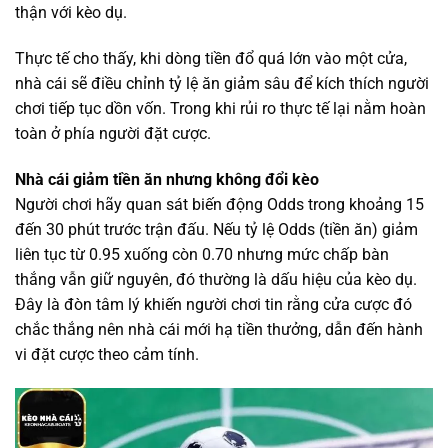
thận với kèo dụ.
Thực tế cho thấy, khi dòng tiền đổ quá lớn vào một cửa,
nhà cái sẽ điều chỉnh tỷ lệ ăn giảm sâu để kích thích người
chơi tiếp tục dồn vốn. Trong khi rủi ro thực tế lại nằm hoàn
toàn ở phía người đặt cược.
Nhà cái giảm tiền ăn nhưng không đổi kèo
Người chơi hãy quan sát biến động Odds trong khoảng 15
đến 30 phút trước trận đấu. Nếu tỷ lệ Odds (tiền ăn) giảm
liên tục từ 0.95 xuống còn 0.70 nhưng mức chấp bàn
thắng vẫn giữ nguyên, đó thường là dấu hiệu của kèo dụ.
Đây là đòn tâm lý khiến người chơi tin rằng cửa cược đó
chắc thắng nên nhà cái mới hạ tiền thưởng, dẫn đến hành
vi đặt cược theo cảm tính.