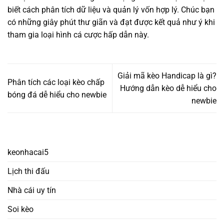
biết cách phân tích dữ liệu và quản lý vốn hợp lý. Chúc bạn
có những giây phút thư giãn và đạt được kết quả như ý khi
tham gia loại hình cá cược hấp dẫn này.
Giải mã kèo Handicap là gì?
Phân tích các loại kèo chấp
Hướng dẫn kèo dễ hiểu cho
bóng đá dễ hiểu cho newbie
newbie
keonhacai5
Lịch thi đấu
Nhà cái uy tín
Soi kèo