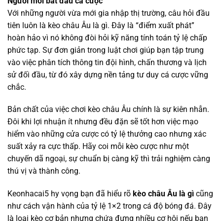
Người mới bắt đầu cá cược
Với những người vừa mới gia nhập thị trường, câu hỏi đầu
tiên luôn là kèo châu Âu là gì. Đây là “điểm xuất phát”
hoàn hảo vì nó không đòi hỏi kỹ năng tính toán tỷ lệ chấp
phức tạp. Sự đơn giản trong luật chơi giúp bạn tập trung
vào việc phân tích thông tin đội hình, chấn thương và lịch
sử đối đầu, từ đó xây dựng nền tảng tư duy cá cược vững
chắc.
Bản chất của việc chơi kèo châu Âu chính là sự kiên nhẫn.
Đôi khi lợi nhuận ít nhưng đều đặn sẽ tốt hơn việc mạo
hiểm vào những cửa cược có tỷ lệ thưởng cao nhưng xác
suất xảy ra cực thấp. Hãy coi mỗi kèo cược như một
chuyến dã ngoại, sự chuẩn bị càng kỹ thì trải nghiệm càng
thú vị và thành công.
Keonhacai5 hy vọng bạn đã hiểu rõ
kèo châu Âu là gì
cũng
như cách vận hành của tỷ lệ 1×2 trong cá độ bóng đá. Đây
là loại kèo cơ bản nhưng chứa đựng nhiều cơ hội nếu bạn