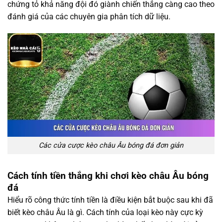
chứng tỏ khả năng đội đó giành chiến thắng càng cao theo
đánh giá của các chuyên gia phân tích dữ liệu.
Các cửa cược kèo châu Âu bóng đá đơn giản
Cách tính tiền thắng khi chơi kèo châu Âu bóng
đá
Hiểu rõ công thức tính tiền là điều kiện bắt buộc sau khi đã
biết kèo châu Âu là gì. Cách tính của loại kèo này cực kỳ