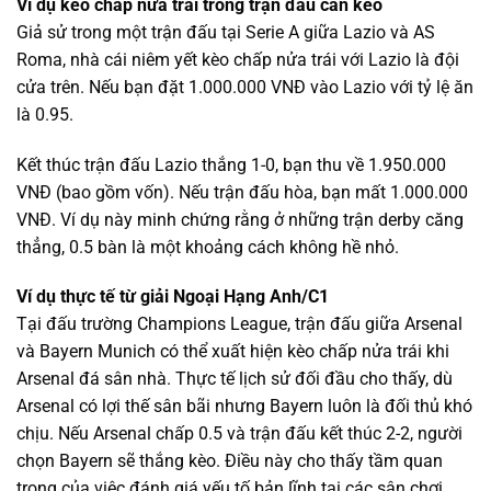
Ví dụ kèo chấp nửa trái trong trận đấu cân kèo
Giả sử trong một trận đấu tại Serie A giữa Lazio và AS
Roma, nhà cái niêm yết kèo chấp nửa trái với Lazio là đội
cửa trên. Nếu bạn đặt 1.000.000 VNĐ vào Lazio với tỷ lệ ăn
là 0.95.
Kết thúc trận đấu Lazio thắng 1-0, bạn thu về 1.950.000
VNĐ (bao gồm vốn). Nếu trận đấu hòa, bạn mất 1.000.000
VNĐ. Ví dụ này minh chứng rằng ở những trận derby căng
thẳng, 0.5 bàn là một khoảng cách không hề nhỏ.
Ví dụ thực tế từ giải Ngoại Hạng Anh/C1
Tại đấu trường Champions League, trận đấu giữa Arsenal
và Bayern Munich có thể xuất hiện kèo chấp nửa trái khi
Arsenal đá sân nhà. Thực tế lịch sử đối đầu cho thấy, dù
Arsenal có lợi thế sân bãi nhưng Bayern luôn là đối thủ khó
chịu. Nếu Arsenal chấp 0.5 và trận đấu kết thúc 2-2, người
chọn Bayern sẽ thắng kèo. Điều này cho thấy tầm quan
trọng của việc đánh giá yếu tố bản lĩnh tại các sân chơi