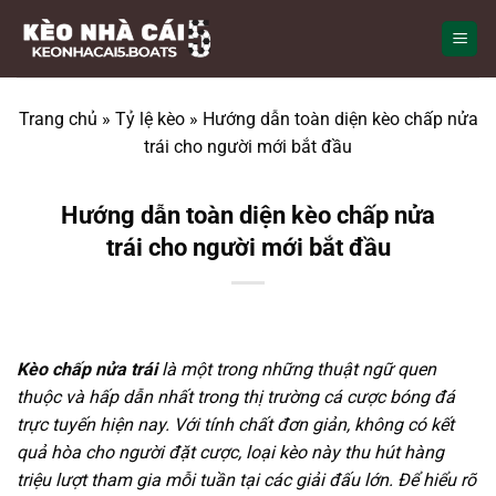
Bỏ
qua
nội
dung
Trang chủ
»
Tỷ lệ kèo
»
Hướng dẫn toàn diện kèo chấp nửa
trái cho người mới bắt đầu
Hướng dẫn toàn diện kèo chấp nửa
trái cho người mới bắt đầu
Kèo chấp nửa trái
là một trong những thuật ngữ quen
thuộc và hấp dẫn nhất trong thị trường cá cược bóng đá
trực tuyến hiện nay. Với tính chất đơn giản, không có kết
quả hòa cho người đặt cược, loại kèo này thu hút hàng
triệu lượt tham gia mỗi tuần tại các giải đấu lớn. Để hiểu rõ